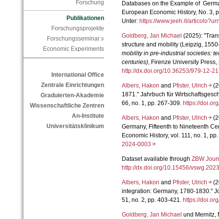
Forschung
Databases on the Example of German
European Economic History, No. 3, p
Publikationen
Unter:
https://www.jeeh.it/articolo
Forschungsprojekte
Goldberg, Jan Michael
(2025): "Tran
Forschungsseminar
structure and mobility (Leipzig, 1550
Economic Experiments
mobility in pre-industrial societies: 
centuries)
, Firenze University Press
http://dx.doi.org/10.36253/979-12-
International Office
Zentrale Einrichtungen
Albers, Hakon
and
Pfister, Ulrich
(2
1871." Jahrbuch für Wirtschaftsgesch
Graduierten-Akademie
66, no. 1, pp. 267-309.
https://doi.
Wissenschaftliche Zentren
An-Institute
Albers, Hakon
and
Pfister, Ulrich
(2
Universitätsklinikum
Germany, Fifteenth to Nineteenth Ce
Economic History,
vol. 111, no. 1, p
p.
2024-0003
Dataset available through
ZBW Jour
http://dx.doi.org/10.15456/vswg.
Albers, Hakon
and
Pfister, Ulrich
(2
integration: Germany, 1780-1830." 
51, no. 2, p
p. 403-421
.
https://doi.o
Goldberg, Jan Michael
und Mernitz, 