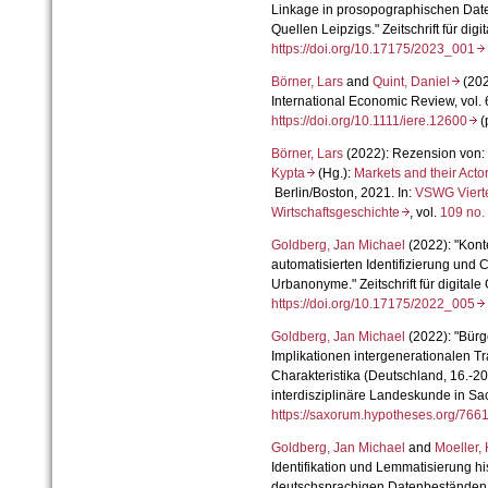
Linkage in prosopographischen Date
Quellen Leipzigs." Zeitschrift für dig
https://doi.org/10.17175/2023_001
Börner, Lars
and
Quint, Daniel
(202
International Economic Review, vol. 6
https://doi.org/10.1111/iere.12600
(
Börner, Lars
(2022): Rezension von:
Kypta
(Hg.):
Markets and their Act
Berlin/Boston, 2021. In:
VSWG Viertel
Wirtschaftsgeschichte
, vol.
109 no
Goldberg, Jan Michael
(2022): "Kont
automatisierten Identifizierung und
Urbanonyme." Zeitschrift für digitale
https://doi.org/10.17175/2022_005
Goldberg, Jan Michael
(2022): "Bür
Implikationen intergenerationalen T
Charakteristika (Deutschland, 16.-20
interdisziplinäre Landeskunde in Sa
https://saxorum.hypotheses.org/76
Goldberg, Jan Michael
and
Moeller, 
Identifikation und Lemmatisierung h
deutschsprachigen Datenbeständen." Z