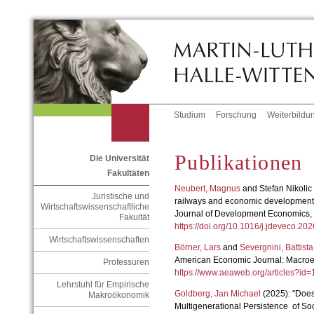
Studium
Forschung
Weiterbildu
Publikationen
Die Universität
Fakultäten
Neubert, Magnus
and Stefan Nikolic 
Juristische und
railways and economic developmen
Wirtschaftswissenschaftliche
Journal of Development Economics,
Fakultät
https://doi.org/10.1016/j.jdeveco.20
Wirtschaftswissenschaften
Börner, Lars
and
Severgnini, Battis
American Economic Journal: Macro
Professuren
https://www.aeaweb.org/articles?
Lehrstuhl für Empirische
Goldberg, Jan Michael
(2025): "Does
Makroökonomik
Multigenerational Persistence of So