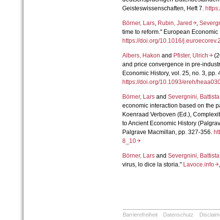
Geisteswissenschaften, Heft 7.
https
Börner, Lars
,
Rubin, Jared
,
Severgn
time to reform." European Economic 
https://doi.org/10.1016/j.euroecor
Albers, Hakon
and
Pfister, Ulrich
(2
and price convergence in pre-indust
Economic History, vol. 25, no. 3, pp.
https://doi.org/10.1093/ereh/heaa0
Börner, Lars
and
Severgnini, Battis
economic interaction based on the pa
Koenraad Verboven (Ed.),
Complexit
to Ancient Economic History
(Palgra
Palgrave Macmillan, pp. 327-356.
ht
8_10
Börner, Lars
and
Severgnini, Battis
virus, lo dice la storia
."
Lavoce.info
Barrierefreiheit
Datenschutz
Disclaim